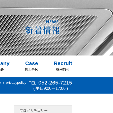
any
Case
Recruit
概要
施工事例
採用情報
052-265-7215
p
privacypolicy
TEL.
( 平日9:00～17:00 )
ブログカテゴリー