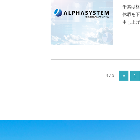
平素は格
休暇を下
申し上げ
3 / 8
«
1